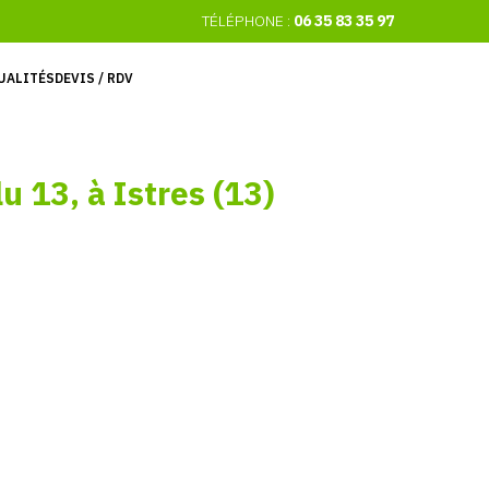
TÉLÉPHONE :
06 35 83 35 97
UALITÉS
DEVIS / RDV
lu
13,
à
Istres
(13)