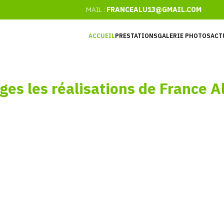
MAIL :
FRANCEALU13@GMAIL.COM
ACCUEIL
PRESTATIONS
GALERIE PHOTOS
ACT
ges
les
réalisations
de
France
A