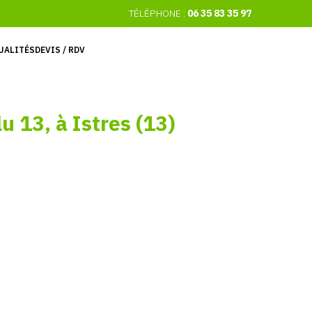
TÉLÉPHONE :
06 35 83 35 97
UALITÉS
DEVIS / RDV
lu
13,
à
Istres
(13)