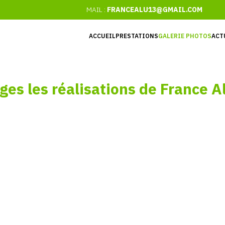
MAIL :
FRANCEALU13@GMAIL.COM
ACCUEIL
PRESTATIONS
GALERIE PHOTOS
ACT
ges
les
réalisations
de
France
A